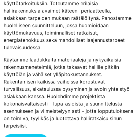
käyttötarkoituksiin. Toteutamme erilaisia
hallirakennuksia avaimet käteen -periaatteella,
asiakkaan tarpeiden mukaan räätälöitynä. Panostamme
huolelliseen suunnitteluun, jossa huomioidaan
käyttömukavuus, toiminnalliset ratkaisut,
energiatehokkuus sekä mahdolliset laajennustarpeet
tulevaisuudessa.
Käytämme laadukkaita materiaaleja ja nykyaikaisia
rakennusmenetelmiä, jotka takaavat hallille pitkän
käyttöiän ja vähäiset ylläpitokustannukset.
Rakentamisen kaikissa vaiheissa korostuvat
turvallisuus, aikataulussa pysyminen ja avoin yhteistyö
asiakkaan kanssa. Huolehdimme projektista
kokonaisvaltaisesti – lupa-asioista ja suunnittelusta
asennukseen ja viimeistelyyn asti – jotta lopputuloksena
on toimiva, tyylikäs ja luotettava halliratkaisu sinun
tarpeisiisi.