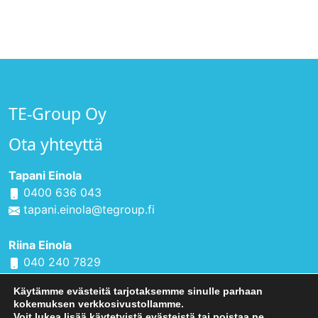
TE-Group Oy
Ota yhteyttä
Tapani Einola
0400 636 043
tapani.einola@tegroup.fi
Riina Einola
040 240 7829
riina.einola@tegroup.fi
Käytämme evästeitä tarjotaksemme sinulle parhaan
kokemuksen verkkosivustollamme.
Voit lukea lisää käytetyistä evästeistä tai poistaa ne