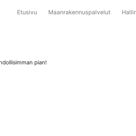
Etusivu
Maanrakennuspalvelut
Hall
hdollisimman pian!