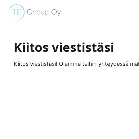
Hyppää sisältöön
Kiitos viestistäsi
Kiitos viestistäsi! Olemme teihin yhteydessä ma